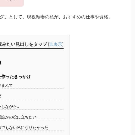
グ」
として、現役転妻の私が、おすすめの仕事や資格、
読みたい見出しをタップ
[
非表示
]
報
を作ったきっかけ
生まれて
歴
をしながら‥
度誰かの役に立ちたい
母でもない私になりたかった