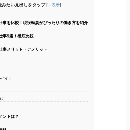
読みたい見出しをタップ
[
非表示
]
仕事を比較！現役転妻がぴったりの働き方を紹介
仕事5選！徹底比較
仕事メリット・デメリット
ルバイト
働く
イントは？
資格