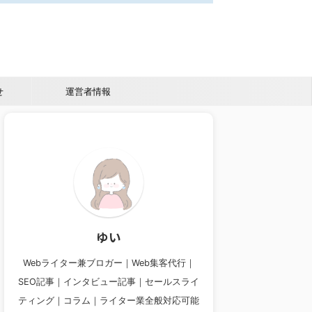
せ
運営者情報
ゆい
Webライター兼ブロガー｜Web集客代行｜
SEO記事｜インタビュー記事｜セールスライ
ティング｜コラム｜ライター業全般対応可能