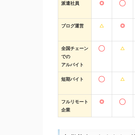
派遣社員
◎
◯
ブログ運営
△
◎
全国チェーン
◯
△
での
アルバイト
短期バイト
◯
△
フルリモート
◎
◯
企業