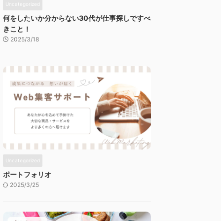
Uncategorized
何をしたいか分からない30代が仕事探しですべ
きこと！
2025/3/18
Uncategorized
ポートフォリオ
2025/3/25