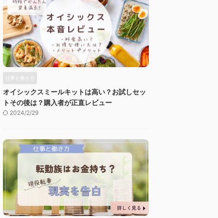
仕事と働き方
オイシックスミールキットは高い？お試しセッ
トその後は？購入者が正直レビュー
2024/2/29