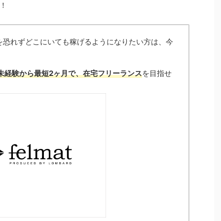
！
を恐れずどこにいても稼げるようになりたい方は、今
未経験から最短2ヶ月で、在宅フリーランス
を目指せ