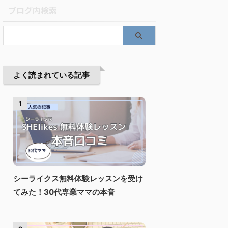
ブログ内検索
よく読まれている記事
1
シーライクス無料体験レッスンを受け
てみた！30代専業ママの本音